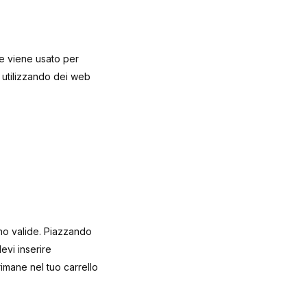
he viene usato per
i utilizzando dei web
ano valide. Piazzando
evi inserire
rimane nel tuo carrello