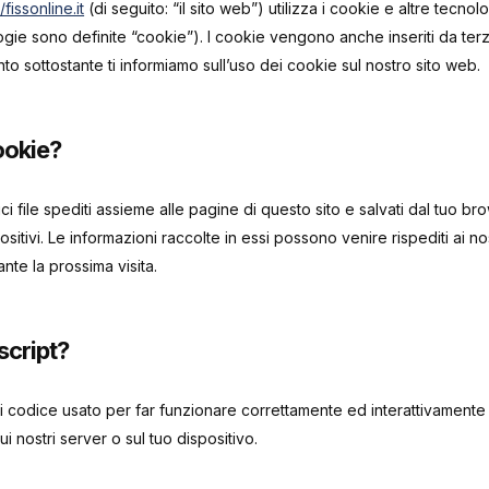
/fissonline.it
(di seguito: “il sito web”) utilizza i cookie e altre tecnol
ogie sono definite “cookie”). I cookie vengono anche inseriti da te
o sottostante ti informiamo sull’uso dei cookie sul nostro sito web.
ookie?
i file spediti assieme alle pagine di questo sito e salvati dal tuo br
ositivi. Le informazioni raccolte in essi possono venire rispediti ai n
ante la prossima visita.
script?
 codice usato per far funzionare correttamente ed interattivamente i
 nostri server o sul tuo dispositivo.