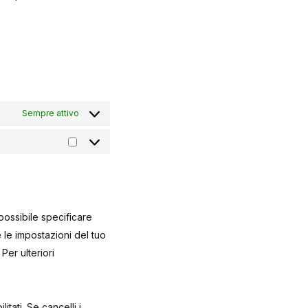
Sempre attivo
Marketing
ossibile specificare
 le impostazioni del tuo
er ulteriori
tati. Se cancelli i