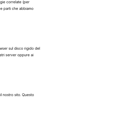
ogie correlate (per
rze parti che abbiamo
owser sul disco rigido del
ostri server oppure ai
l nostro sito. Questo