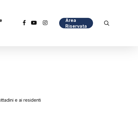
e
Area
search
facebook
youtube
instagram
Riservata
ttadini e ai residenti