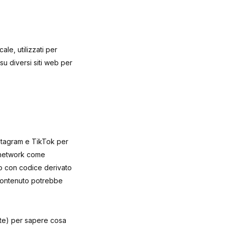
le, utilizzati per
su diversi siti web per
nstagram e TikTok per
l network come
o con codice derivato
 contenuto potrebbe
nte) per sapere cosa