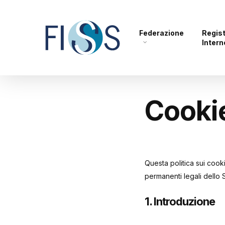
Skip
to
main
Federazione
Regis
Intern
content
Cookie
Questa politica sui cookie
permanenti legali dello
1. Introduzione